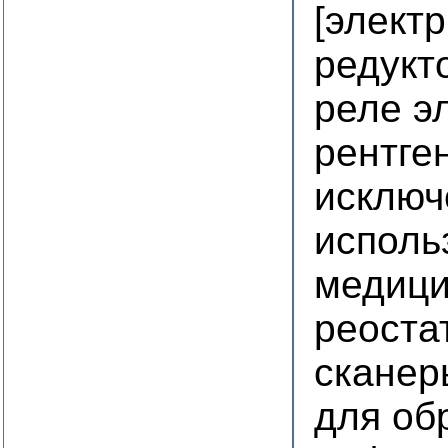
[элект
редукт
реле э
рентге
исключ
исполь
медици
реоста
сканер
для об