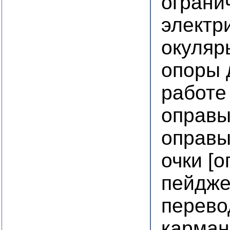
ограни
электр
окуляр
опоры 
работе
оправы
оправы
очки [о
пейдж
перево
карма