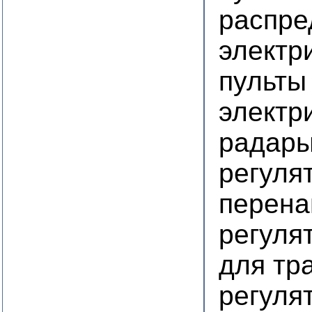
распре
электр
пульты
электр
радар
регуля
перена
регуля
для тр
регуля