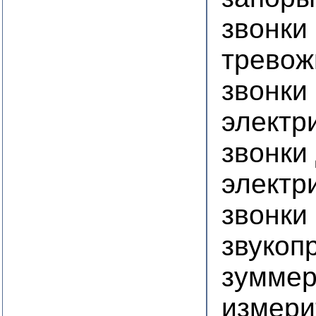
звонки
тревож
звонки
электр
звонки
электр
звонки
звукоп
зумме
измери