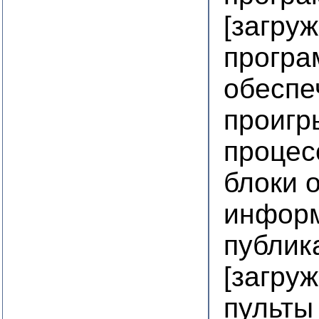
[загру
програ
обеспе
проигр
процес
блоки 
инфор
публик
[загру
пульты