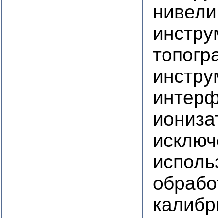
нивели
инстру
топогр
инстру
интерф
иониза
исключ
исполь
обрабо
калиб