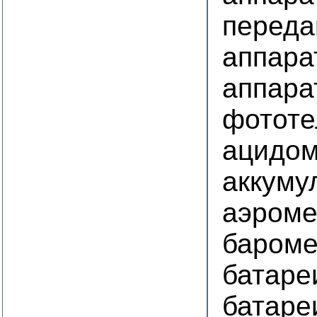
перед
аппара
аппара
фотот
ацидом
аккуму
аэром
баром
батаре
батаре