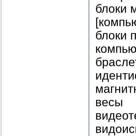
блоки 
[компь
блоки 
компью
брасле
идент
магнит
весы
видео
видоис