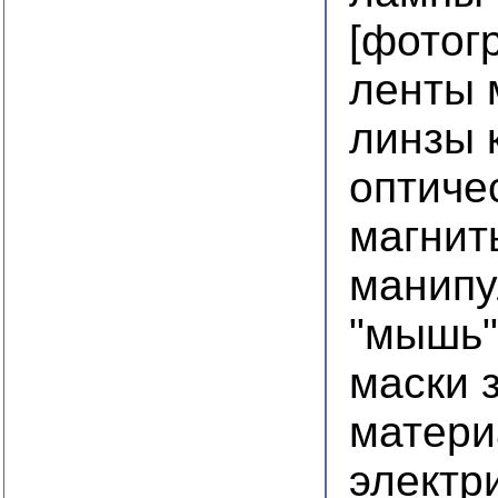
[фотог
ленты 
линзы 
оптиче
магнит
манипу
"мышь"
маски 
матери
электр