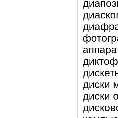
диапоз
диаско
диафра
фотогр
аппара
дикто
дискет
диски 
диски 
дисков