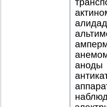
трансп
актино
алида
альтим
ампер
анемо
аноды
антика
аппара
наблюд