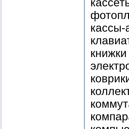
кассет
фотопл
кассы-
клавиа
книжки
электр
коврик
коллек
коммут
компар