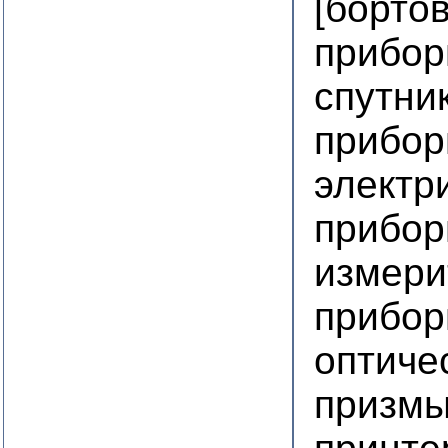
[борто
прибор
спутни
прибор
электр
прибор
измери
прибор
оптиче
призмы