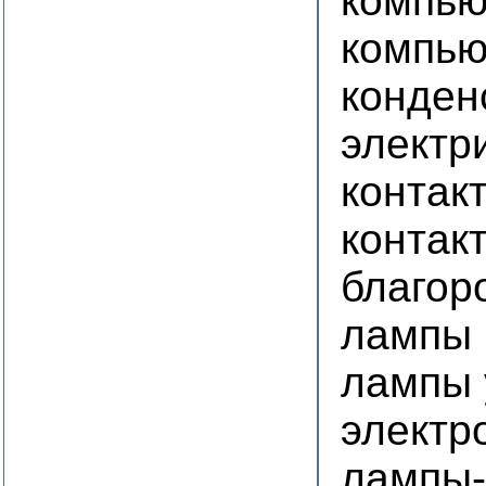
компь
компью
конден
электр
контак
контак
благор
лампы
лампы 
электр
лампы