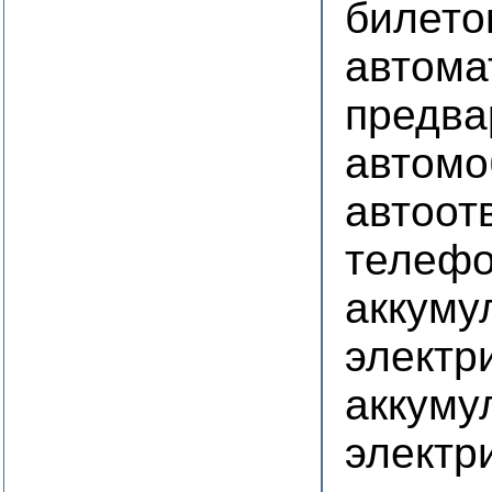
билето
автома
предва
автомо
автоот
телеф
аккуму
электр
аккуму
электр