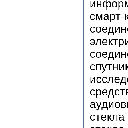
инфор
смарт-
соедин
электр
соедин
спутни
исслед
средст
аудиов
стекла