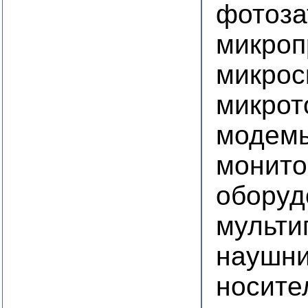
фотоза
микроп
микрос
микро
модем
монито
оборуд
мульти
наушни
носите