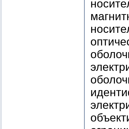
носите
магнит
носите
оптиче
оболоч
электр
оболоч
иденти
электр
объект