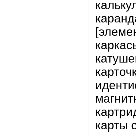
кальку
каранд
[элеме
каркас
катуше
карточ
идент
магнит
картри
карты 