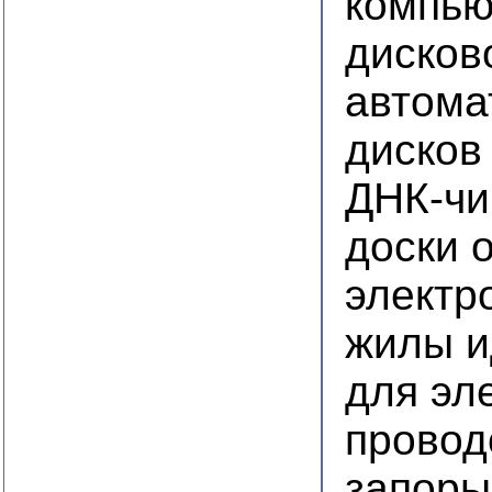
компью
дисков
автома
дисков
ДНК-ч
доски 
электр
жилы 
для эл
провод
запоры