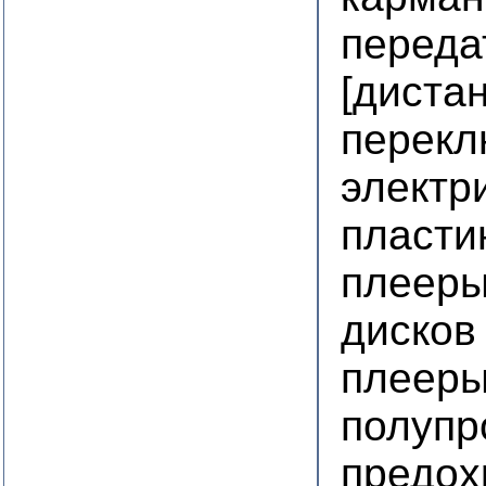
переда
[диста
перекл
электр
пласти
плееры
дисков
плееры
полупр
предох