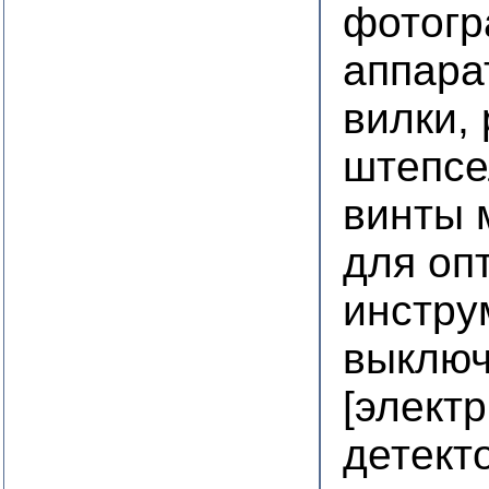
фотогр
аппара
вилки, 
штепс
винты 
для оп
инстру
выключ
[элект
детект