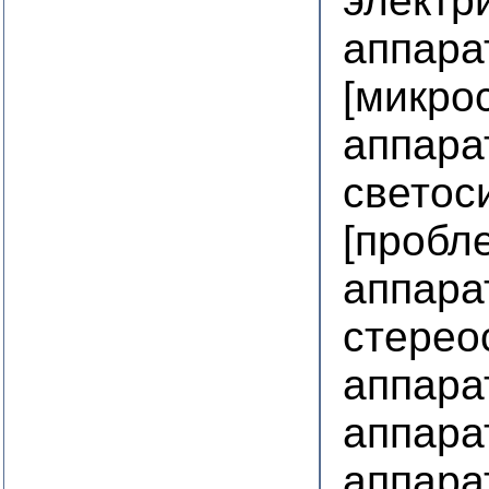
электр
аппара
[микро
аппара
светос
[пробл
аппара
стерео
аппара
аппара
аппара