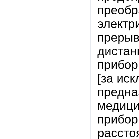
преобр
электр
прерыв
дистан
прибор
[за ис
предна
медици
прибор
рассто