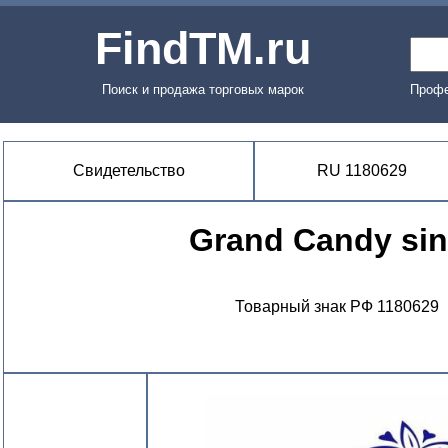
FindTM.ru
Поиск и продажа торговых марок
Профе
Свидетельство
RU 1180629
Grand Candy si
Товарный знак РФ 1180629