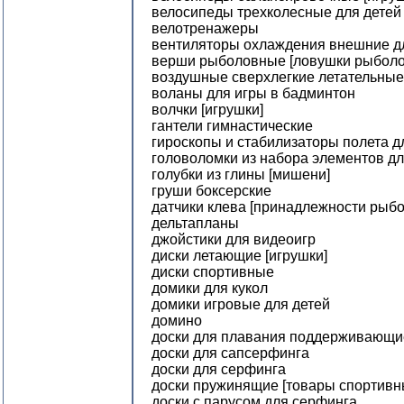
велосипеды трехколесные для детей 
велотренажеры
вентиляторы охлаждения внешние д
верши рыболовные [ловушки рыбол
воздушные сверхлегкие летательны
воланы для игры в бадминтон
волчки [игрушки]
гантели гимнастические
гироскопы и стабилизаторы полета 
головоломки из набора элементов д
голубки из глины [мишени]
груши боксерские
датчики клева [принадлежности рыб
дельтапланы
джойстики для видеоигр
диски летающие [игрушки]
диски спортивные
домики для кукол
домики игровые для детей
домино
доски для плавания поддерживающи
доски для сапсерфинга
доски для серфинга
доски пружинящие [товары спортивн
доски с парусом для серфинга