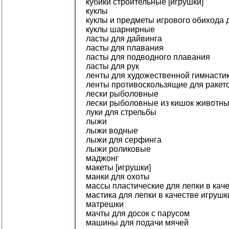
кубики строительные [игрушки]
куклы
куклы и предметы игрового обихода 
куклы шарнирные
ласты для дайвинга
ласты для плавания
ласты для подводного плавания
ласты для рук
ленты для художественной гимнасти
ленты противоскользящие для ракет
лески рыболовные
лески рыболовные из кишок животн
луки для стрельбы
лыжи
лыжи водные
лыжи для серфинга
лыжи роликовые
маджонг
макеты [игрушки]
манки для охоты
массы пластические для лепки в кач
мастика для лепки в качестве игрушк
матрешки
мачты для досок с парусом
машины для подачи мячей