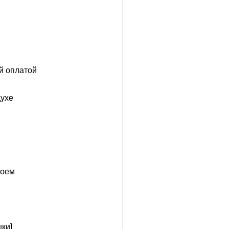
й оплатой
духе
лоем
ки]