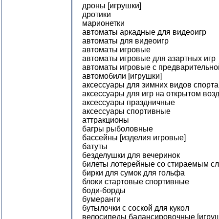
дроны [игрушки]
дротики
марионетки
автоматы аркадные для видеоигр
автоматы для видеоигр
автоматы игровые
автоматы игровые для азартных игр
автоматы игровые с предварительно
автомобили [игрушки]
аксессуары для зимних видов спорта
аксессуары для игр на открытом воз
аксессуары праздничные
аксессуары спортивные
аттракционы
багры рыболовные
бассейны [изделия игровые]
батуты
безделушки для вечеринок
билеты лотерейные со стираемым с
бирки для сумок для гольфа
блоки стартовые спортивные
боди-борды
бумеранги
бутылочки с соской для кукол
велосипеды балансировочные [игруш