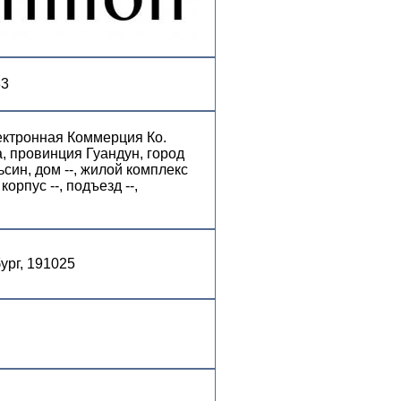
33
ктронная Коммерция Ко.
, провинция Гуандун, город
син, дом --, жилой комплекс
орпус --, подъезд --,
бург, 191025