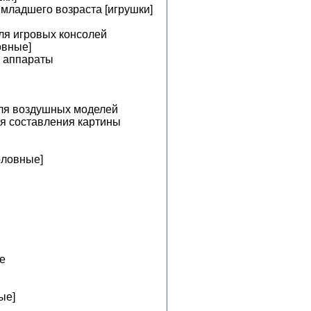
младшего возраста [игрушки]
ля игровых консолей
овные]
е аппараты
для воздушных моделей
ля составления картины
оловные]
е
ые]