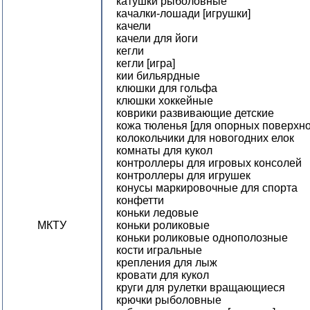
катушки рыболовные
качалки-лошади [игрушки]
качели
качели для йоги
кегли
кегли [игра]
кии бильярдные
клюшки для гольфа
клюшки хоккейные
коврики развивающие детские
кожа тюленья [для опорных поверхн
колокольчики для новогодних елок
комнаты для кукол
контроллеры для игровых консолей
контроллеры для игрушек
конусы маркировочные для спорта
конфетти
коньки ледовые
МКТУ
коньки роликовые
коньки роликовые однополозные
кости игральные
крепления для лыж
кровати для кукол
круги для рулетки вращающиеся
крючки рыболовные