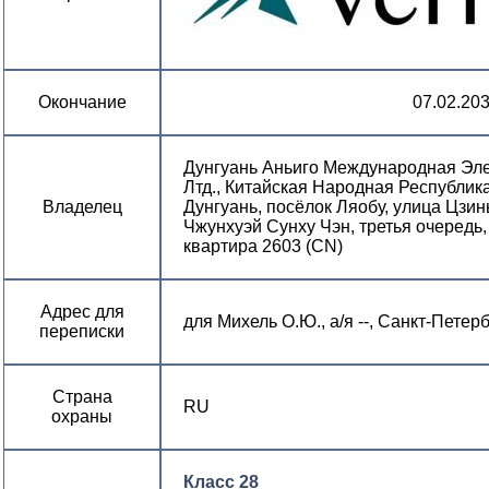
Окончание
07.02.20
Дунгуань Аньиго Международная Эле
Лтд., Китайская Народная Республика
Владелец
Дунгуань, посёлок Ляобу, улица Цзинь
Чжунхуэй Сунху Чэн, третья очередь, к
квартира 2603 (CN)
Адрес для
для Михель О.Ю., а/я --, Санкт-Петер
переписки
Страна
RU
охраны
Класс 28