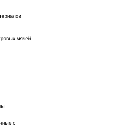
атериалов
игровых мячей
а
пы
нные с