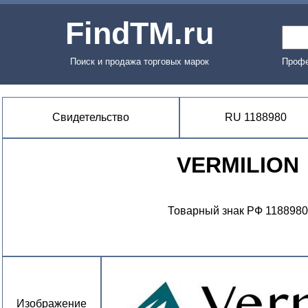
FindTM.ru
Поиск и продажа торговых марок
Профе
Свидетельство
RU 1188980
VERMILION
Товарный знак РФ 1188980
Изображение