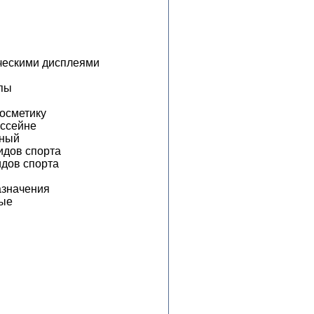
ческими дисплеями
ппы
осметику
ассейне
ьный
идов спорта
идов спорта
азначения
ные