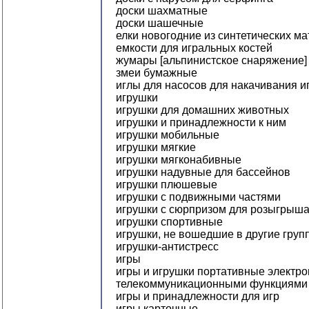
доски шахматные
доски шашечные
елки новогодние из синтетических м
емкости для игральных костей
жумары [альпинистское снаряжение]
змеи бумажные
иглы для насосов для накачивания 
игрушки
игрушки для домашних животных
игрушки и принадлежности к ним
игрушки мобильные
игрушки мягкие
игрушки мягконабивные
игрушки надувные для бассейнов
игрушки плюшевые
игрушки с подвижными частями
игрушки с сюрпризом для розыгрыш
игрушки спортивные
игрушки, не вошедшие в другие груп
игрушки-антистресс
игры
игры и игрушки портативные электро
телекоммуникационными функциями
игры и принадлежности для игр
игры карточные