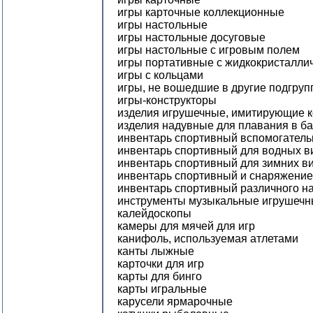
игры карточные коллекционные
игры настольные
игры настольные досуговые
игры настольные с игровым полем
игры портативные с жидкокристалли
игры с кольцами
игры, не вошедшие в другие подгру
игры-конструкторы
изделия игрушечные, имитирующие к
изделия надувные для плавания в б
инвентарь спортивный вспомогател
инвентарь спортивный для водных в
инвентарь спортивный для зимних в
инвентарь спортивный и снаряжение
инвентарь спортивный различного н
инструменты музыкальные игрушеч
калейдоскопы
камеры для мячей для игр
канифоль, используемая атлетами
канты лыжные
карточки для игр
карты для бинго
карты игральные
карусели ярмарочные