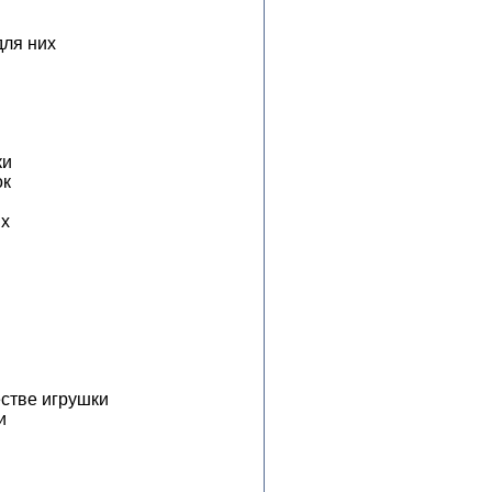
для них
ки
ок
ых
естве игрушки
и